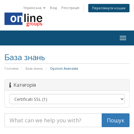
Українська
Вхід
Реєстрація
Переглянути кошик
Togg
navig
База знань
Головна
База знань
Opzioni Avanzata
Категорія