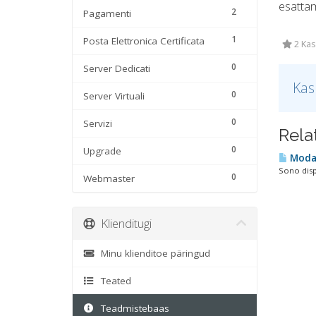
esattam
2
Pagamenti
1
Posta Elettronica Certificata
2 Kas
0
Server Dedicati
Kas
0
Server Virtuali
0
Servizi
Rela
0
Upgrade
Modal
Sono disp
0
Webmaster
Klienditugi
Minu klienditoe päringud
Teated
Teadmistebaas