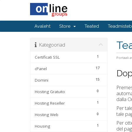
Avaleht
Store
Teated
Teadmiste
Te
Kategooriad
1
Certificati SSL
Portaali a
17
cPanel
Dop
15
Domini
Premes
0
Hosting Gratuito
automat
dalla On
1
Hosting Reseller
Per tal
tale pa
0
Hosting Web
Per ott
1
Housing
del pag