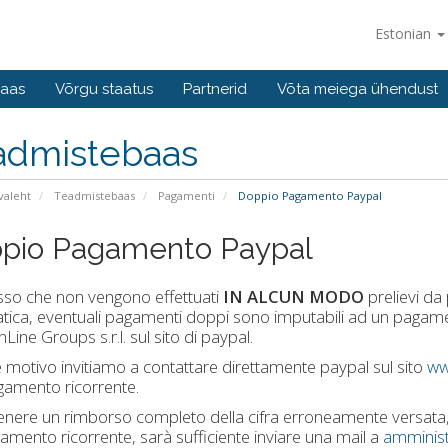
Estonian
baas
Võrgu staatus
Partnerid
Võta meiega ühendust
admistebaas
valeht
Teadmistebaas
Pagamenti
Doppio Pagamento Paypal
pio Pagamento Paypal
so che non vengono effettuati
IN ALCUN MODO
prelievi da 
ica, eventuali pagamenti doppi sono imputabili ad un pagament
Line Groups s.r.l. sul sito di paypal.
e motivo invitiamo a contattare direttamente paypal sul sito
ww
gamento ricorrente.
enere un rimborso completo della cifra erroneamente versata, 
amento ricorrente, sarà sufficiente inviare una mail a
amminist