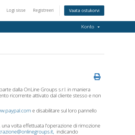
Logi sisse
Registreeri
Vaata ostukorvi
Konto
parte dalla OnLine Groups s.r.l. in maniera
o ricorrente attivato dal cliente stesso e non
w.paypal.com
e disabilitare sul loro pannello
una volta effettuata l'operazione di rimozione
razione@onlinegroups.it,
indicando