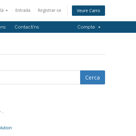
alà
Entrada
Registrar-se
Veure Carro
ons
Contacti'ns
Compte
...
ution