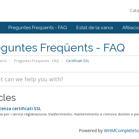
Cat
Preguntes Freqüents - FAQ
Estat de la xarxa
Afiliaci
eguntes Freqüents - FAQ
ació
Preguntes Freqüents - FAQ
Certificati SSL
cles
enza certificati SSL
nza per i servizi registrazione, trasferimento, mantenimento e rinnovo domini e per
Powered by
WHMCompleteSol