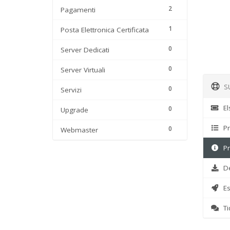
2
Pagamenti
1
Posta Elettronica Certificata
0
Server Dedicati
0
Server Virtuali
su
0
Servizi
El
0
Upgrade
Pr
0
Webmaster
Pr
De
Est
Ti