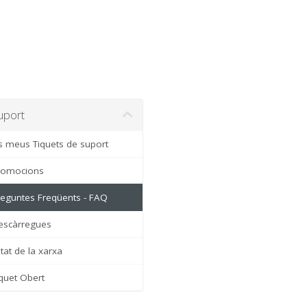
port
s meus Tiquets de suport
omocions
eguntes Freqüents - FAQ
scàrregues
at de la xarxa
quet Obert