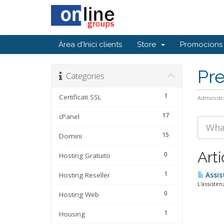
Àrea d'Inici clients
Store
Promocions
Pr
Categories
1
Certificati SSL
Administr
17
cPanel
15
Domini
Arti
0
Hosting Gratuito
1
Hosting Reseller
Assist
L'assiste
0
Hosting Web
1
Housing