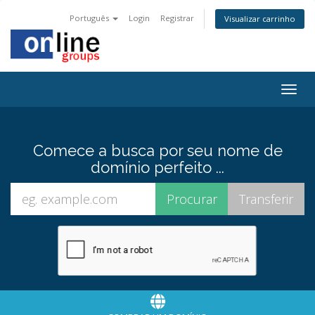
Português
Login
Registrar
Visualizar carrinho
Togg
navig
Comece a busca por seu nome de
domínio perfeito ...