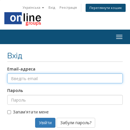
Українська
Вхід
Реєстрація
Переглянути кошик
Togg
navig
Вхід
Email-адреса
Пароль
Запам'ятати мене
Забули пароль?