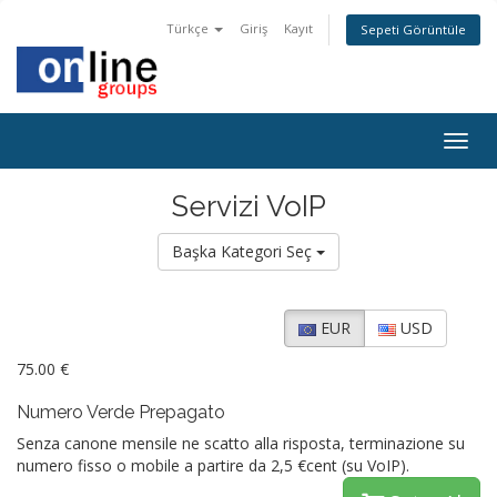
Türkçe
Giriş
Kayıt
Sepeti Görüntüle
Togg
navig
Servizi VoIP
Başka Kategori Seç
EUR
USD
75.00 €
Numero Verde Prepagato
Senza canone mensile ne scatto alla risposta, terminazione su
numero fisso o mobile a partire da 2,5 €cent (su VoIP).