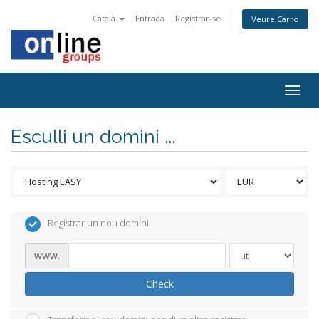
Català
Entrada
Registrar-se
Veure Carro
Togg
navig
Esculli un domini ...
Registrar un nou domini
www.
Check