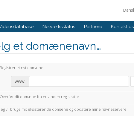
Dans
Vidensdatabase
Netværksstatus
Partnere
Kontakt os
lg et domænenavn…
Registrer et nyt domæne
www.
Overfør dit domæne fra en anden registrator
Jeg vil bruge mit eksisterende domæne og opdatere mine navneservere