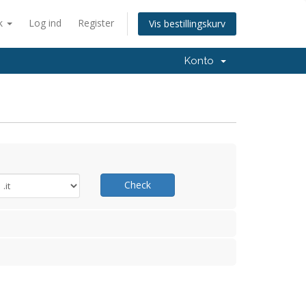
k
Log ind
Register
Vis bestillingskurv
Konto
Check