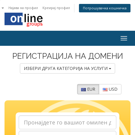
n
Најава на профил
Креирај профил
Потрошувачка кошничка
Togg
navig
РЕГИСТРАЦИЈА НА ДОМЕНИ
ИЗБЕРИ ДРУГА КАТЕГОРИЈА НА УСЛУГИ
EUR
USD