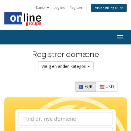
Dansk
Log ind
Register
Vis bestillingskurv
Togg
navig
Registrer domæne
Vælg en anden kategori
EUR
USD